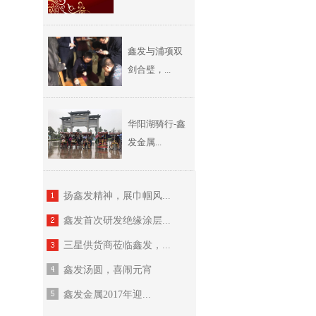
鑫发与浦项双
剑合璧，...
华阳湖骑行-鑫
发金属...
扬鑫发精神，展巾帼风...
鑫发首次研发绝缘涂层...
三星供货商莅临鑫发，...
鑫发汤圆，喜闹元宵
鑫发金属2017年迎...