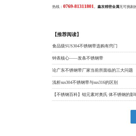
0769-81311801
热线：
。
鑫发精密金属
无可挑剔
【推荐阅读】
食品级SUS304不锈钢带选购有窍门
钟表核心——发条不锈钢带
论广东不锈钢带厂家当前所面临的三大问题
浅析sus304不锈钢带与sus316的区别
【不锈钢百科】钼元素对奥氏 体不锈钢的影