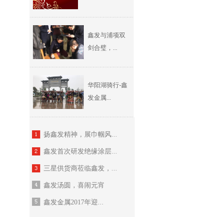
鑫发与浦项双
剑合璧，...
华阳湖骑行-鑫
发金属...
扬鑫发精神，展巾帼风...
鑫发首次研发绝缘涂层...
三星供货商莅临鑫发，...
鑫发汤圆，喜闹元宵
鑫发金属2017年迎...