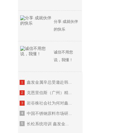
分享·成就伙伴
的快乐
诚信不用您
说，我懂！
鑫发金属辛总受邀赴韩...
克恩里伯斯（广州）精...
岩谷株社会社为何对鑫...
中国不锈钢原料市场研...
长松系统培训 鑫发金...