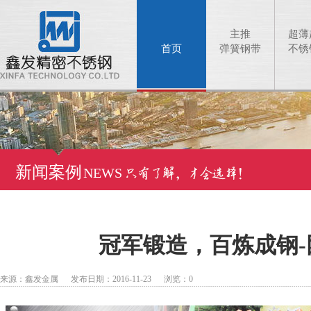
主推
超薄
首页
弹簧钢带
不锈
新闻案例
NEWS
冠军锻造，百炼成钢-
来源：鑫发金属 发布日期：2016-11-23 浏览：
0