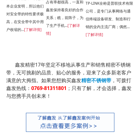
占有率都很高，一直和
TP-LINK全称是普联技术有限
本企业发明，所以他们
鑫发保持着良好的合作
公司，是专门从事网络与通
对安全带的特性要求极
关系；瞧，前阵子，为
信终端设备研发、制造和行
高，在安全带中其中用
了生产手机...
[了解详
销的业内主流厂商；偶然...
户收缩的...
[了解详情]
情]
[了解详情]
鑫发精密17年坚定不移地从事生产和销售精密不锈钢
带，无可挑剔的品质、贴心的服务，迎来了众多新老客户
满意的大拇指。如果您想购买鑫发
精密不锈钢带
，可拨打
鑫发热线：
0769-81311801
；只有了解，才会选择，鑫发
与您携手共创未来！