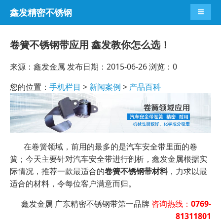
鑫发精密不锈钢
导航切
卷簧不锈钢带应用 鑫发教你怎么选！
来源：鑫发金属 发布日期：2015-06-26 浏览：
0
您的位置：
手机栏目
>
新闻案例
>
产品百科
在卷簧领域，前用的最多的是汽车安全带里面的卷
簧；今天主要针对汽车安全带进行剖析，鑫发金属根据实
际情况，推荐一款最适合的
卷簧不锈钢带材料
，力求以最
适合的材料，令每位客户满意而归。
鑫发金属 广东精密不锈钢带第一品牌
咨询热线：
0769-
81311801