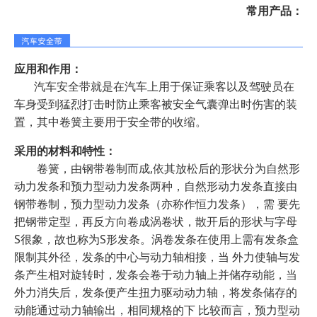
常用产品：
应用和作用：
汽车安全带就是在汽车上用于保证乘客以及驾驶员在
车身受到猛烈打击时防止乘客被安全气囊弹出时伤害的装
置，其中卷簧主要用于安全带的收缩。
采用的材料和特性：
卷簧，由钢带卷制而成,依其放松后的形状分为自然形
动力发条和预力型动力发条两种，自然形动力发条直接由
钢带卷制，预力型动力发条（亦称作恒力发条），需 要先
把钢带定型，再反方向卷成涡卷状，散开后的形状与字母
S很象，故也称为S形发条。涡卷发条在使用上需有发条盒
限制其外径，发条的中心与动力轴相接，当 外力使轴与发
条产生相对旋转时，发条会卷于动力轴上并储存动能，当
外力消失后，发条便产生扭力驱动动力轴，将发条储存的
动能通过动力轴输出，相同规格的下 比较而言，预力型动