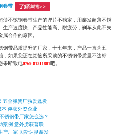
钢卷带
薄不锈钢卷带生产的弹片不稳定，用鑫发超薄不锈
、生产速度快、产品性能高、耐疲劳，刹车从此不失
金属合作的原因。
钢带品质提升的厂家，十七年来，产品一直为五
赖，如果您还在烦恼所采购的不锈钢带质量不达标，
您果断致电
吧。
0769-81311801
家 五金弹簧厂独爱鑫发
惜成本 俘获外资企业
具不锈钢带厂家怎么选？
功案例 意外虏获普联
生产厂家 贝斯达挺鑫发