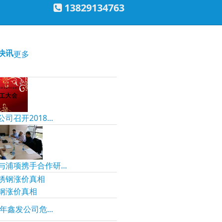
13829134763
快讯
更多
司召开2018...
与浦项携手合作研...
钢涨价真相
5年鑫发公司危...