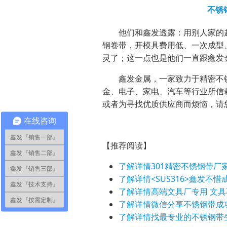
不锈
他们和鑫发透露：用别人家的超
钢卷带，开模具费用低、一次成型
灵了；这一点也是他们一直跟鑫发
鑫发金属，一家致力于精密不锈
金、电子、家电、汽车等行业所信
或者为寻找优质供应商而烦恼，请
在线咨询
鑫发『销售一部』
【推荐阅读】
鑫发『销售二部』
了解详情
301精密不锈钢带厂
鑫发『销售三部』
了解详情
<SUS316>鑫发不
鑫发『技术支持』
了解详情
高端文具厂专用 文
鑫发『按需定制』
了解详情
微信分享不锈钢带成
了解详情
找最专业的不锈钢带