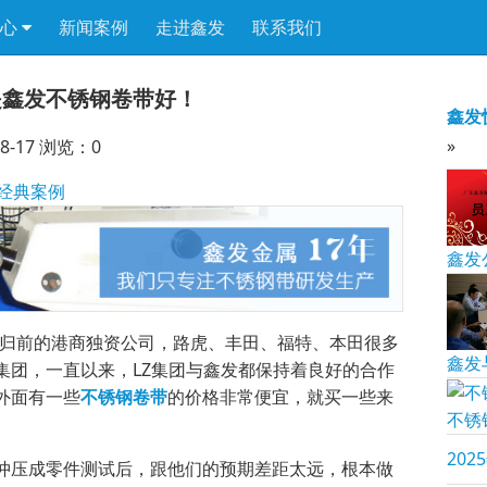
中心
新闻案例
走进鑫发
联系我们
是鑫发不锈钢卷带好！
鑫发
»
-17 浏览：
0
经典案例
鑫发公
回归前的港商独资公司，路虎、丰田、福特、本田很多
鑫发
集团，一直以来，LZ集团与鑫发都保持着良好的合作
外面有一些
不锈钢卷带
的价格非常便宜，就买一些来
不锈
202
冲压成零件测试后，跟他们的预期差距太远，根本做