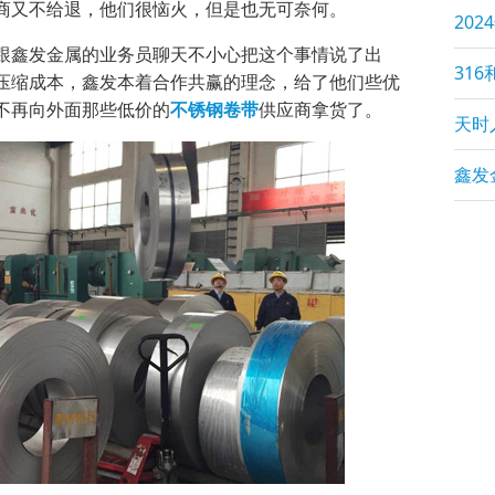
商又不给退，他们很恼火，但是也无可奈何。
202
鑫发金属的业务员聊天不小心把这个事情说了出
316
压缩成本，鑫发本着合作共赢的理念，给了他们些优
不再向外面那些低价的
不锈钢卷带
供应商拿货了。
天时人
鑫发金