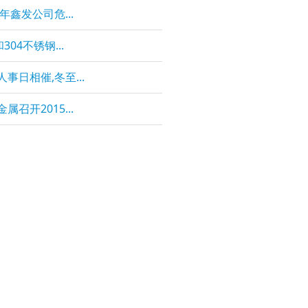
4年鑫发公司危...
和304不锈钢...
事日相催,冬至...
属召开2015...